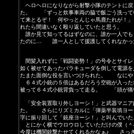
ヘロヘロになりながら射撃小隊のテントに戻
た。 「ずっと炊事車両の脇で飯ごう洗って
て来とるぞ！ 何やっとんじゃ馬鹿たれが！
れたら間違いなく殴り返していたと思う。
誰か見て知ってるはずなのに、誰か一人でも
たのに… 誰一人として援護してくれなかっ
間髪入れずに「戦闘姿勢！」の号令とサイレ
如く被せてあったバラキューダを倒して電源
たまた面倒な役を言いつけられた。 なにや
６４式小銃の５倍はあるだろう空砲が入った
被って６４式小銃背負って走る。 「頭が痛
「安全装置取り外しヨーシ！」と武器マニア
た。 さらにリズミカルに「弾薬半装填ヨ
字に振り回して「銃座ヨーシ！」と叫んでい
とにかく横でウロウロしていただけの僕（
今度は機関銃撃たせてくれるかなぁ♪ さっ