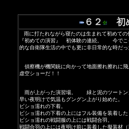
６２
初め
雨に打たれながら寝たのは生まれて初めての
『初めての演習』 初体験の連続。 今でこ
的な自衛隊生活の中でも更に非日常的な時だっ
偵察機が機関銃に向かって地面擦れ擦れに
虚空ショーだ！！
雨が上がった演習場。 緑と泥のツートンカ
早い夜明けで気温もグングン上がり始めた
ビショ濡れの下着。
ビショ濡れの下着の上にはフル装備を装着した
ビショ濡れの戦闘服の上には戦闘合羽。
戦闘合羽の上には夜明け前に装着した擬装材