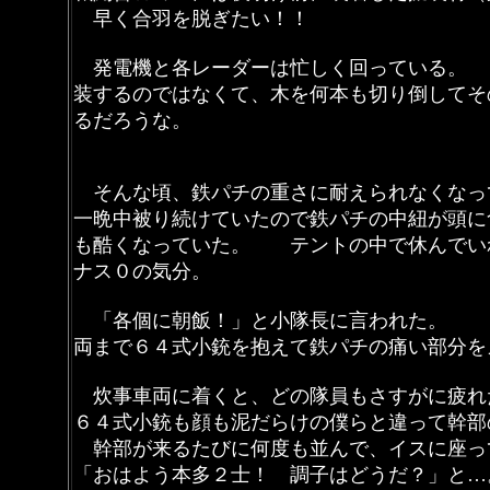
早く合羽を脱ぎたい！！
発電機と各レーダーは忙しく回っている。
装するのではなくて、木を何本も切り倒して
るだろうな。
そんな頃、鉄パチの重さに耐えられなくなっ
一晩中被り続けていたので鉄パチの中紐が頭
も酷くなっていた。 テントの中で休んでい
ナス０の気分。
「各個に朝飯！」と小隊長に言われた。 「
両まで６４式小銃を抱えて鉄パチの痛い部分を
炊事車両に着くと、どの隊員もさすがに疲
６４式小銃も顔も泥だらけの僕らと違って幹
幹部が来るたびに何度も並んで、イスに座っ
「おはよう本多２士！ 調子はどうだ？」と