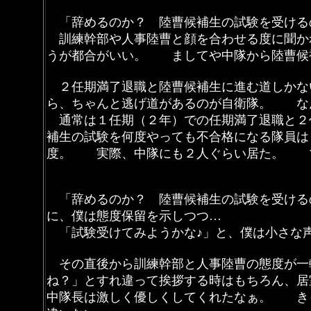
「辞めるのか？ 陸曹候補生の試験を受ける
訓練幹部や人事陸曹と顔を合わせる度に聞か
うが都合がいい。 ましてや中隊から陸曹
２任期満了退職と陸曹候補生に進む道しか
ら、ちゃんと逃げ道があるのが自衛隊。 な
通常は１任期（２年）での任期満了退職と２
補生の試験を何度やっても不合格になる隊員
度。 実際、中隊にも２人ぐらい居た。 マ
「辞めるのか？ 陸曹候補生の試験を受ける
に、僕は態度保留を示しつつ…
「試験受けてみようかな♪」と、僕は小さ
その直後から訓練幹部と人事陸曹の態度が一
ね？」とすれ違って挨拶する時はもちろん、
中隊長は激しく優しくしてくれたなぁ。 き