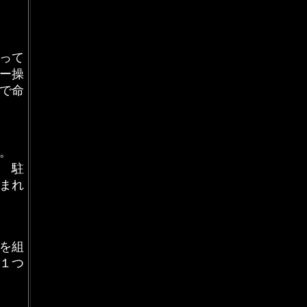
って
ー操
で命
。
 駐
まれ
を組
１つ