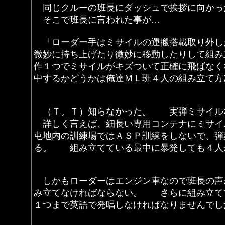
同じクルーの班長にダッシュで挨拶に向かっ
そこで班長に言われた事が…
「ローダー手はミサイルの運搬搭載取り外し
微妙に持ち上げたり微妙に移動したりして組
作１つでミサイルがキズついて正確に飛ばな
中するかどうかは俺達ＭＬ班４人の組み立て方
（Ｔ。Ｔ）知らなかった。 実弾ミサイルな
詳しく言えば、細長い専用コンテナにミサイ
屯地内の訓練場ではＡＳＰ訓練をしないで、弾
る。 組み立てている最中に暴発しても４人
しかもローダーはエンジン車なので班長の声
み立てなければならない。 さらに組み立て
１つまで英語で発唱しなければなりませんでし