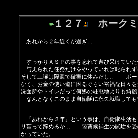
１２７
ホークミ
あれから２年近くが過ぎ…
すっかりＡＳＰの事を忘れて遊び呆けて
与えられた任務だけをやっていれば叱られず
そして土曜は隔週で確実に休みだし… ボー
なく、お金の使い道に困るぐらい裕福な日々
洗面所やトイレだって何処の駐屯地よりも
なんとなくこのまま自衛隊に永久就職しても
『あれから２年』という事は、自衛隊生活も
リ貰って辞めるか… 陸曹候補生の試験を受
かっていた。