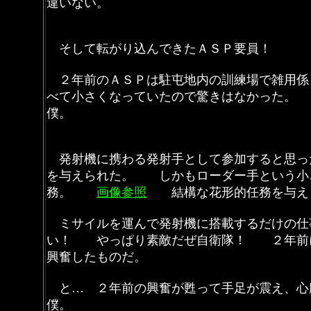
違いない。
そして転がり込んできたＡＳＰ要員！
２年前のＡＳＰは駐屯地内の訓練場で雑用係
べて小さくなっていたので驚きはなかった。
僕。
発射機に携わる発射手として参加すると思っ
を与えられた。 しかもローダー手という小
務。
画像参照
結構な花形的任務を与え
ミサイルを運んで発射機に搭載するだけの仕
い！ やっぱり素敵だぜ自衛隊！ ２年前に
興奮したものだ。
と… ２年前の興奮が甦って手足が震え、心
僕。