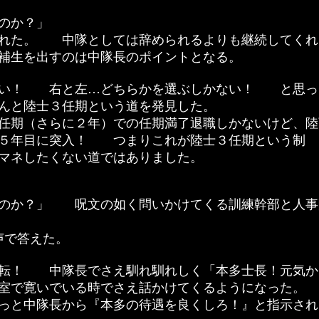
のか？」
れた。 中隊としては辞められるよりも継続してくれ
候補生を出すのは中隊長のポイントとなる。
ない！ 右と左…どちらかを選ぶしかない！ と思っ
んと陸士３任期という道を発見した。
任期（さらに２年）での任期満了退職しかないけど、陸
は５年目に突入！ つまりこれが陸士３任期という制
ネしたくない道ではありました。
のか？」 呪文の如く問いかけてくる訓練幹部と人事
な声で答えた。
転！ 中隊長でさえ馴れ馴れしく「本多士長！元気か
居室で寛いでいる時でさえ話かけてくるようになった。
っと中隊長から『本多の待遇を良くしろ！』と指示され