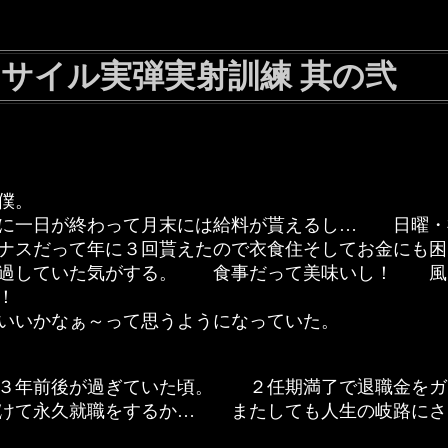
サイル実弾実射訓練 其の弐
いた僕。
に一日が終わって月末には給料が貰えるし… 日曜・
ナスだって年に３回貰えたので衣食住そしてお金にも困
を過していた気がする。 食事だって美味いし！ 風
綺麗！
いいかなぁ～って思うようになっていた。
３年前後が過ぎていた頃。 ２任期満了で退職金をガ
けて永久就職をするか… またしても人生の岐路にさ