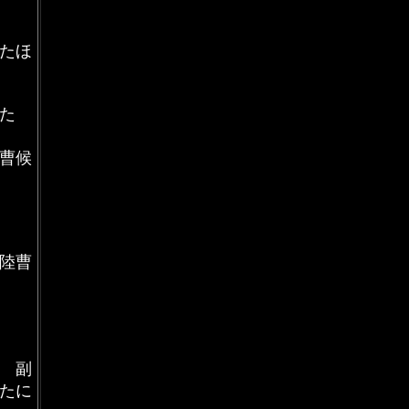
たほ
た
曹候
陸曹
 副
たに