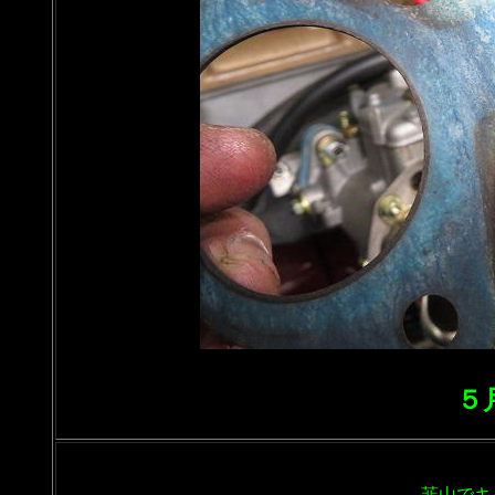
５
韮山でキ