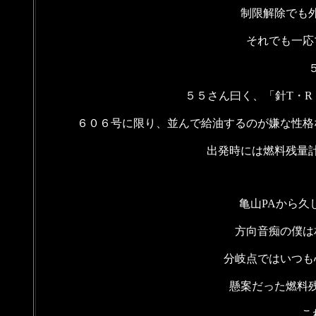
制限解除でも
それでも一応
５５さん曰く、「針T・R
６０６号に限り、並んで給油するのが嫌な性格
出発時には燃料残量
亀山PAから久
方向音痴の僕は
分岐点ではいつも
懸案だった燃料
こ