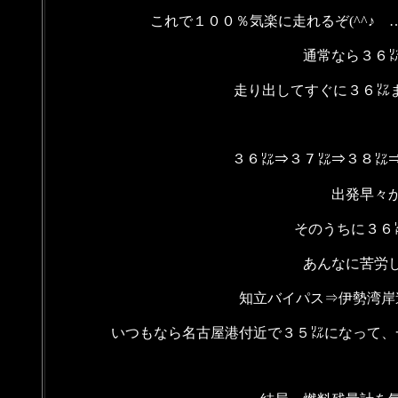
これで１００％気楽に走れるぞ(^^♪ 
通常なら３６
走り出してすぐに３６㍑ま
３６㍑⇒３７㍑⇒３８㍑
出発早々
そのうちに３６
あんなに苦労
知立バイパス⇒伊勢湾岸
いつもなら名古屋港付近で３５㍑になって、