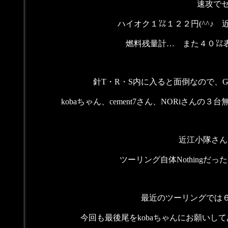
速攻でセ
ハイオク１㍑１２２円(^^♪ 近
燃料残量計… また４０㍑表
針T・R・S内に入ると面倒なので、
kobaちゃん、cement7さん、NORiさ
近江小隊さん
ツーリング自体Nothing
最近のツーリングでは
今回も最後尾をkobaちゃんにお願いし