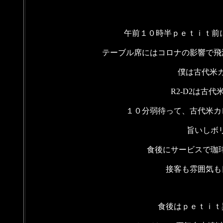
午前１０時半ｐｅｔｉｔ前
テーブル席にはコロナの影響で飛
僕は古代米
R2-D2は古
１０分弱待って、古代米カ
旨いしボリ
食後にサービスで珈琲
接客も雰囲気も
食後はｐｅｔｉｔ