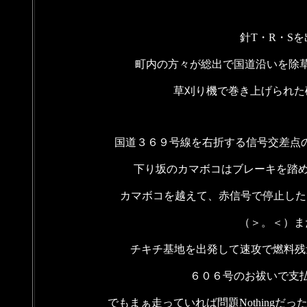
針T・R・S
町内の方々が総出で国道沿いを除
草刈り機で巻き上げられた
国道３６９号線を右折する信号交差点の
下り坂のカマボコはブレーキを踏めば
カマボコを越えて、赤信号で停止したらア
（＞。＜）ま
チキチ基地を出発して速攻で燃料残
６０６号のお祓いで支
でもまぁ走っていれば問題Nothingだ