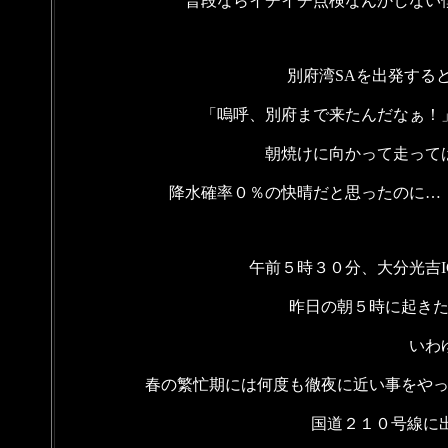
普段ならイチイチ点検なんかしない
別府湾SAを出発する
「嗚呼、別府まで来たんだなぁ！
朝焼けに向かって走って
降水確率０％の快晴だと思ったのに…
午前５時３０分、大分光吉
昨日の朝５時に起き
いわ
春の繁忙期には何度も徹夜に近い事をや
国道２１０号線に