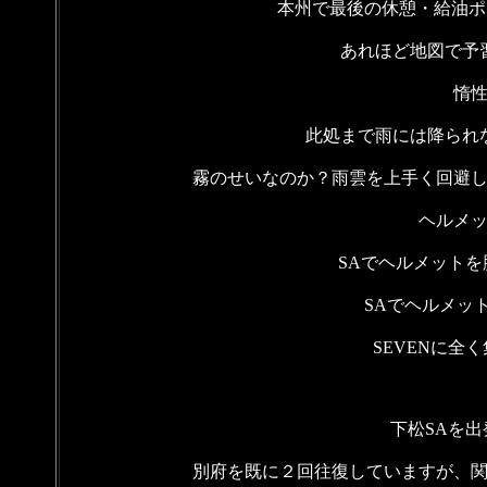
本州で最後の休憩・給油ポ
あれほど地図で予
惰
此処まで雨には降られ
霧のせいなのか？雨雲を上手く回避
ヘルメ
SAでヘルメット
SAでヘルメッ
SEVENに全
下松SAを
別府を既に２回往復していますが、