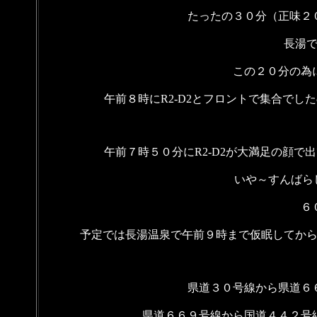
たったの３０分（正味２
長湯
この２０分の為
午前８時にR2-D2とフロントで集合で
午前７時５０分にR2-D2が大満足の顔
いや～すんばらし
６
予定では長湯温泉で午前９時まで仮眠してか
県道３０号線から県道６
県道６６９号線から国道４４２号