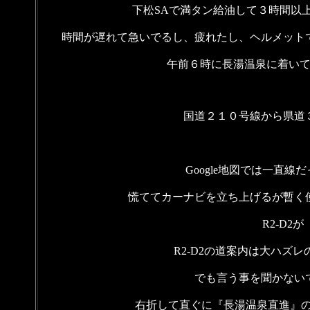
下松SAで満タン給油して３時間以
時間が遅れて急いでるし、疲れたし、ヘルメット
午前６時に長湯温泉に着い
国道２１０号線から県道
Google地図では一直線
慌ててカーナビを立ち上げるが暫く
R2-D
R2-D2の道案内は大ハズ
でも言う事を聞かない
右折して直ぐに『長湯温泉直進』の