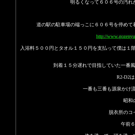
明るくなって６０６号の汚れ
道の駅の駐車場の端っこに６０６号を停めて
http://www.gozenyu
入浴料５００円とタオル１５０円を支払って僕は１階
到着１５分遅れで目指していた一番
R2-D
一番も三番も源泉かけ流
昭和
脱衣所のコ
午前