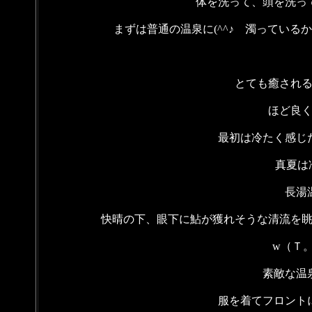
体を洗って、頭を洗っ
まずは普通の温泉に(^^♪ 濁ってい
とても癒され
ほど良
最初は冷たく感じ
真夏は
長湯
快晴の下、眼下に鮎が獲れそうな清流を
w（Ｔ。
素敵な温
服を着てフロント